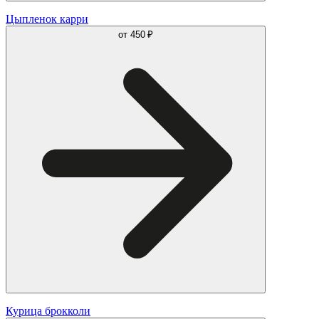
Цыпленок карри
от
450 ₽
Курица брокколи